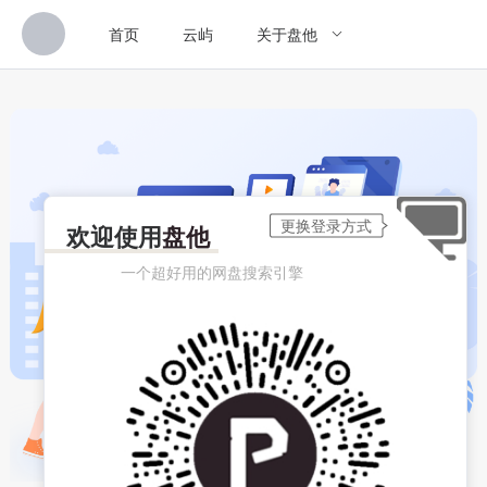
首页
云屿
关于盘他
欢迎使用
盘他
一个超好用的网盘搜索引擎