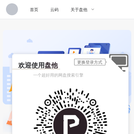
首页
云屿
关于盘他
欢迎使用
盘他
一个超好用的网盘搜索引擎