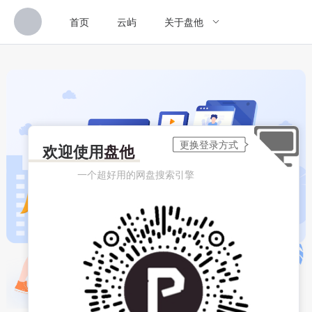
首页
云屿
关于盘他
欢迎使用
盘他
一个超好用的网盘搜索引擎