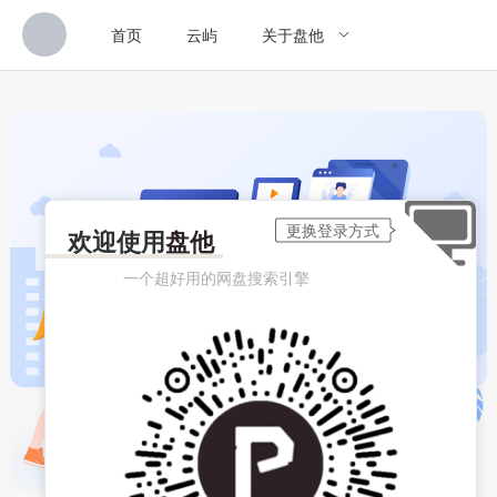
首页
云屿
关于盘他
欢迎使用
盘他
一个超好用的网盘搜索引擎