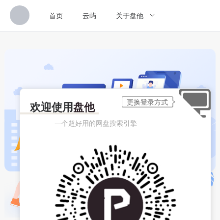
首页
云屿
关于盘他
欢迎使用
盘他
一个超好用的网盘搜索引擎