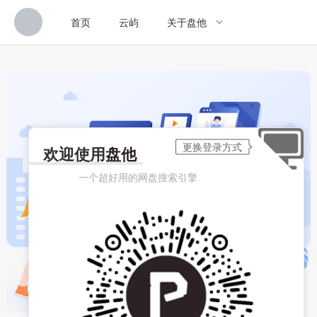
首页
云屿
关于盘他
欢迎使用
盘他
一个超好用的网盘搜索引擎