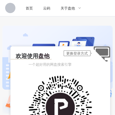
首页
云屿
关于盘他
欢迎使用
盘他
一个超好用的网盘搜索引擎