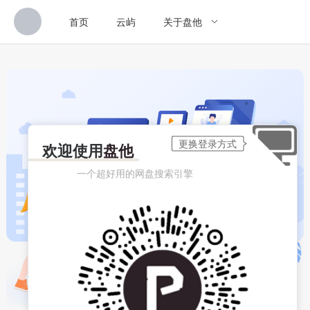
首页
云屿
关于盘他
欢迎使用
盘他
一个超好用的网盘搜索引擎