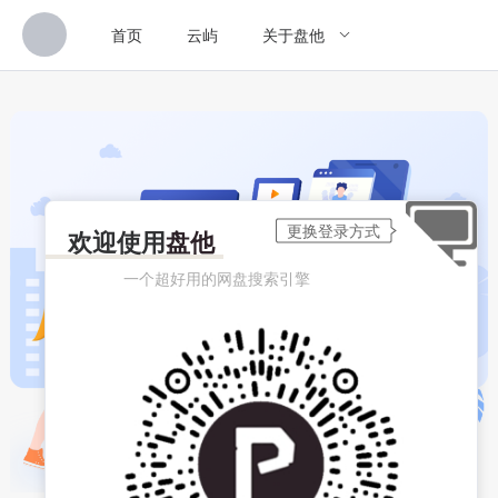
首页
云屿
关于盘他
欢迎使用
盘他
一个超好用的网盘搜索引擎