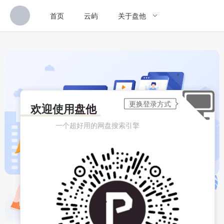
首页
云屿
关于盘他
欢迎使用
盘他
一个超好用的网盘搜索引擎