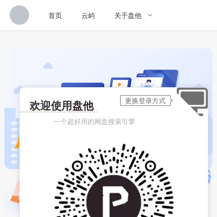
首页
云屿
关于盘他
欢迎使用
盘他
一个超好用的网盘搜索引擎