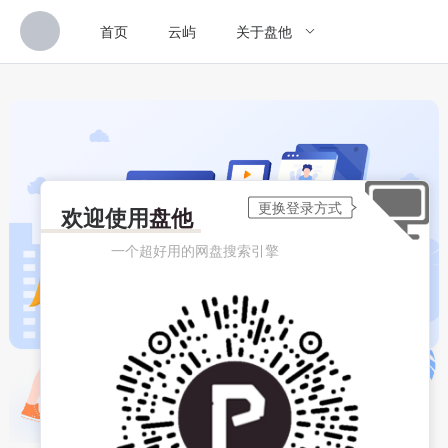
首页
云屿
关于盘他
欢迎使用
盘他
一个超好用的网盘搜索引擎