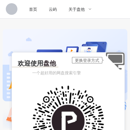
首页
云屿
关于盘他
欢迎使用
盘他
一个超好用的网盘搜索引擎