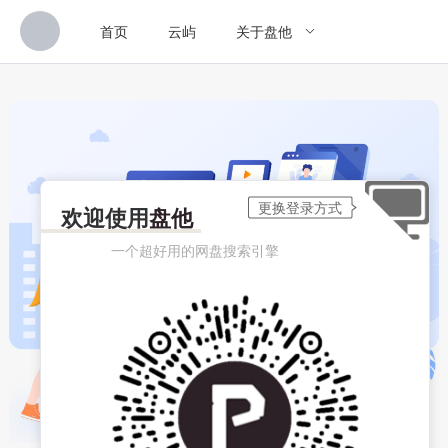
首页
云屿
关于盘他
欢迎使用
盘他
一个超好用的网盘搜索引擎