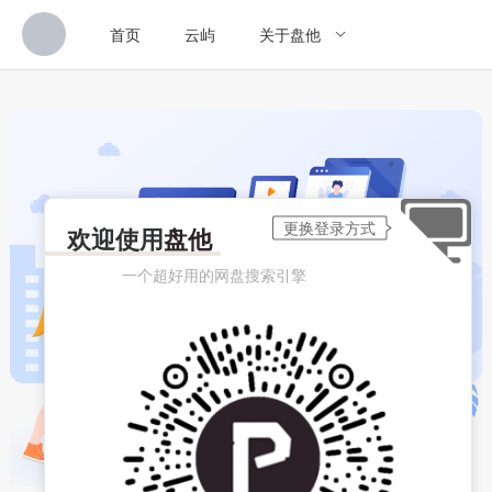
首页
云屿
关于盘他
欢迎使用
盘他
一个超好用的网盘搜索引擎