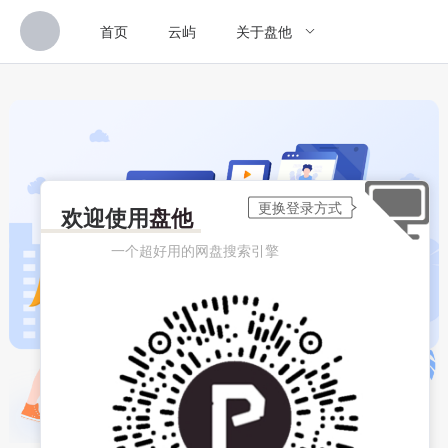
首页
云屿
关于盘他
欢迎使用
盘他
一个超好用的网盘搜索引擎