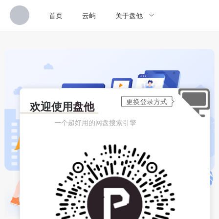
首页
云屿
关于盘他
欢迎使用
盘他
一个超好用的网盘搜索引擎