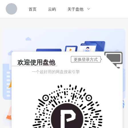
首页
云屿
关于盘他
欢迎使用
盘他
一个超好用的网盘搜索引擎