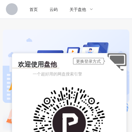
首页
云屿
关于盘他
欢迎使用
盘他
一个超好用的网盘搜索引擎