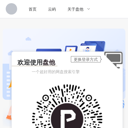
首页
云屿
关于盘他
欢迎使用
盘他
一个超好用的网盘搜索引擎