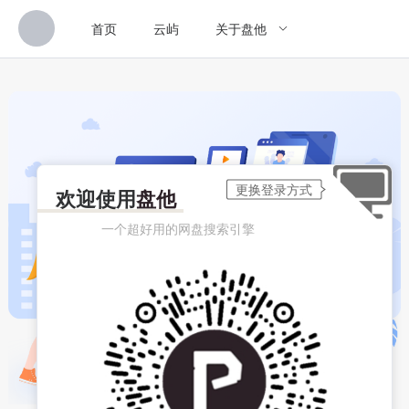
首页
云屿
关于盘他
欢迎使用
盘他
一个超好用的网盘搜索引擎