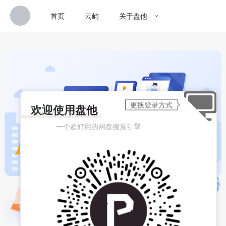
首页
云屿
关于盘他
欢迎使用
盘他
一个超好用的网盘搜索引擎