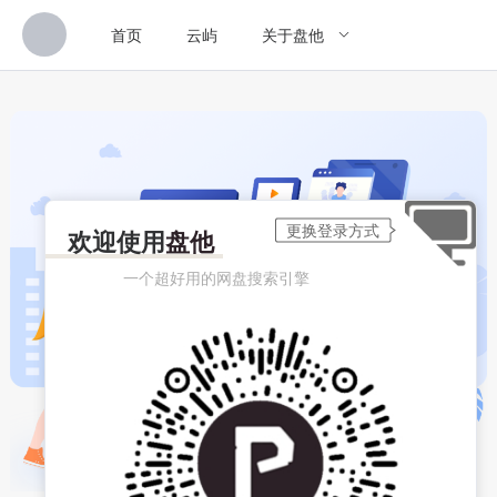
首页
云屿
关于盘他
欢迎使用
盘他
一个超好用的网盘搜索引擎