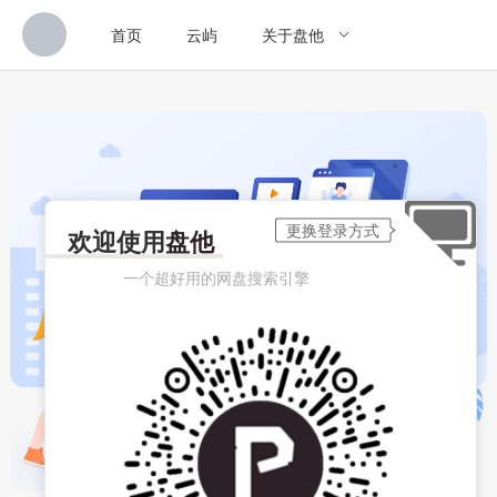
首页
云屿
关于盘他
欢迎使用
盘他
一个超好用的网盘搜索引擎