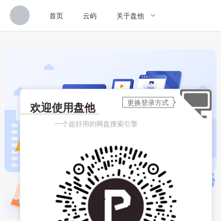
首页
云屿
关于盘他
欢迎使用
盘他
一个超好用的网盘搜索引擎