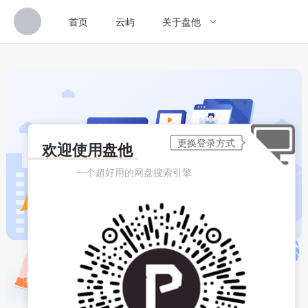
首页
云屿
关于盘他
欢迎使用
盘他
一个超好用的网盘搜索引擎