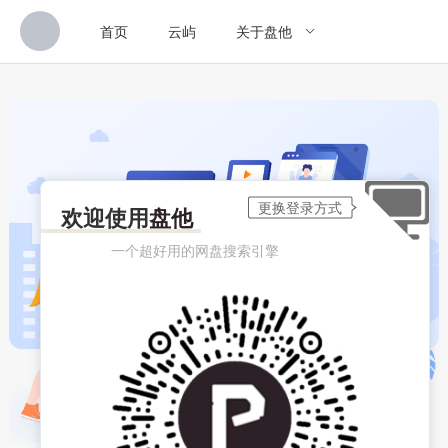
首页
云屿
关于盘他
欢迎使用
盘他
一个超好用的网盘搜索引擎