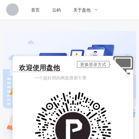
首页
云屿
关于盘他
欢迎使用
盘他
一个超好用的网盘搜索引擎