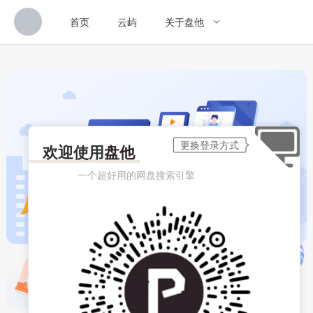
首页
云屿
关于盘他
欢迎使用
盘他
一个超好用的网盘搜索引擎