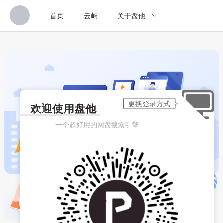
首页
云屿
关于盘他
欢迎使用
盘他
一个超好用的网盘搜索引擎