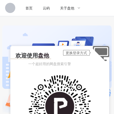
首页
云屿
关于盘他
欢迎使用
盘他
一个超好用的网盘搜索引擎