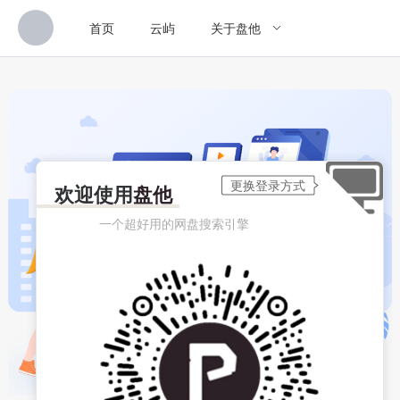
首页
云屿
关于盘他
欢迎使用
盘他
一个超好用的网盘搜索引擎