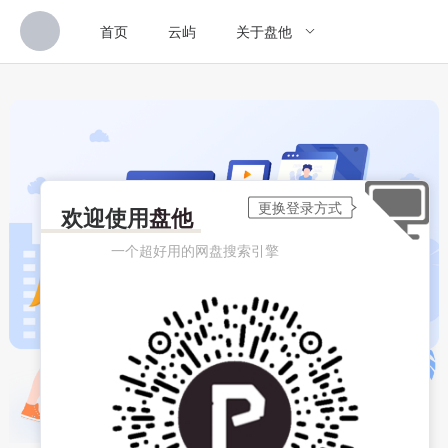
首页
云屿
关于盘他
欢迎使用
盘他
一个超好用的网盘搜索引擎