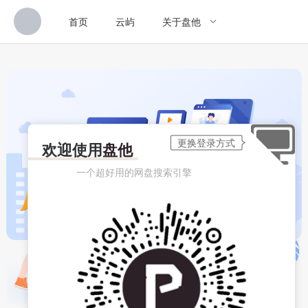
首页
云屿
关于盘他
欢迎使用
盘他
一个超好用的网盘搜索引擎