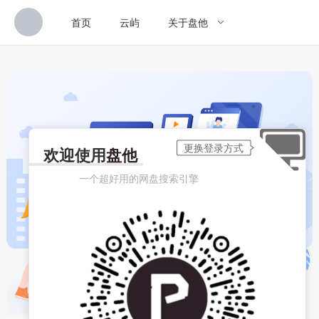
首页
云屿
关于盘他
欢迎使用
盘他
一个超好用的网盘搜索引擎