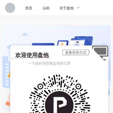
首页
云屿
关于盘他
欢迎使用
盘他
一个超好用的网盘搜索引擎