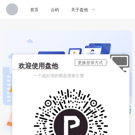
首页
云屿
关于盘他
欢迎使用
盘他
一个超好用的网盘搜索引擎