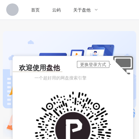
首页
云屿
关于盘他
欢迎使用
盘他
一个超好用的网盘搜索引擎