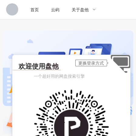
首页
云屿
关于盘他
欢迎使用
盘他
一个超好用的网盘搜索引擎