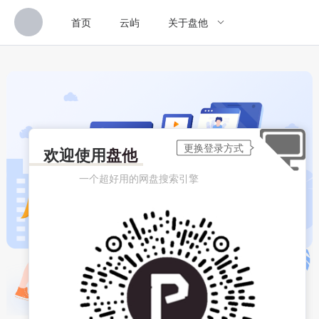
首页
云屿
关于盘他
欢迎使用
盘他
一个超好用的网盘搜索引擎