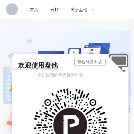
首页
云屿
关于盘他
欢迎使用
盘他
一个超好用的网盘搜索引擎