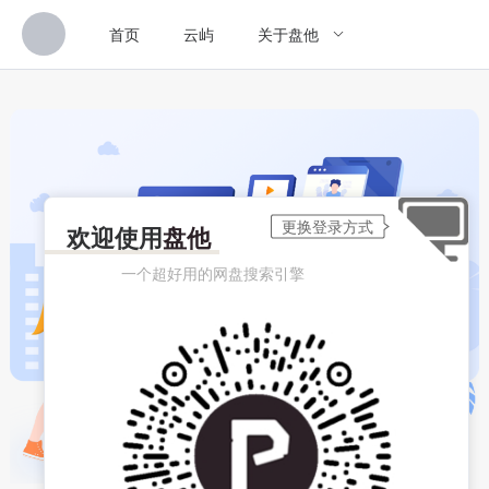
首页
云屿
关于盘他
欢迎使用
盘他
一个超好用的网盘搜索引擎