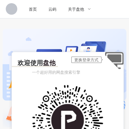
首页
云屿
关于盘他
欢迎使用
盘他
一个超好用的网盘搜索引擎