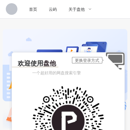
首页
云屿
关于盘他
欢迎使用
盘他
一个超好用的网盘搜索引擎