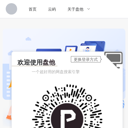
首页
云屿
关于盘他
欢迎使用
盘他
一个超好用的网盘搜索引擎