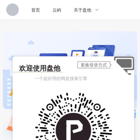
首页
云屿
关于盘他
欢迎使用
盘他
一个超好用的网盘搜索引擎