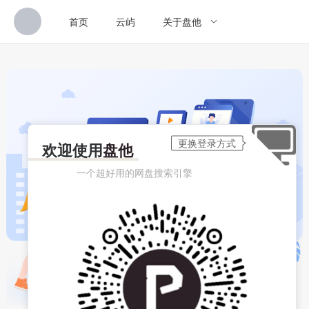
首页
云屿
关于盘他
欢迎使用
盘他
一个超好用的网盘搜索引擎