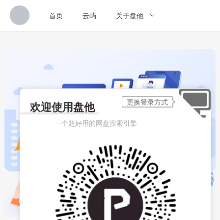
首页
云屿
关于盘他
欢迎使用
盘他
一个超好用的网盘搜索引擎