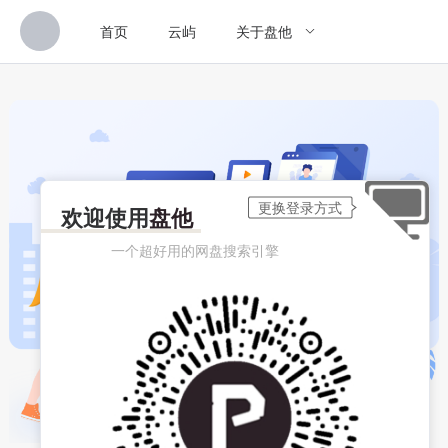
首页
云屿
关于盘他
欢迎使用
盘他
一个超好用的网盘搜索引擎