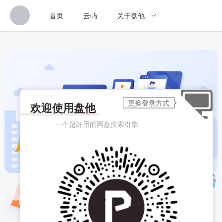
首页
云屿
关于盘他
欢迎使用
盘他
一个超好用的网盘搜索引擎